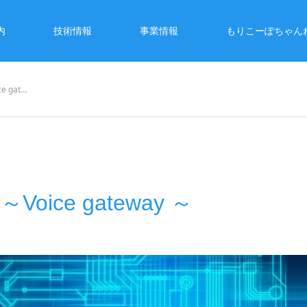
内
技術情報
事業情報
もりこーぽちゃん
e gat…
～Voice gateway ～