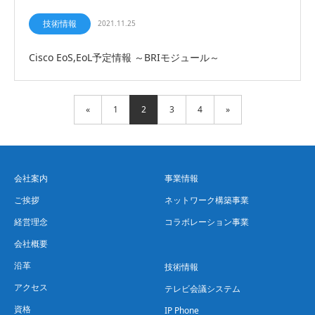
技術情報
2021.11.25
Cisco EoS,EoL予定情報 ～BRIモジュール～
«
1
2
3
4
»
会社案内
事業情報
ご挨拶
ネットワーク構築事業
経営理念
コラボレーション事業
会社概要
沿革
技術情報
アクセス
テレビ会議システム
資格
IP Phone