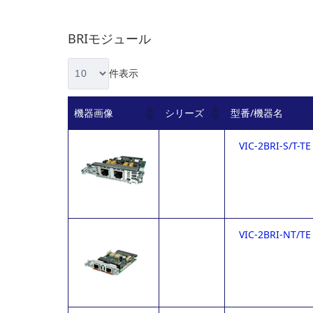
BRIモジュール
件表示
機器画像
シリーズ
型番/機器名
VIC-2BRI-S/T-TE
VIC-2BRI-NT/TE