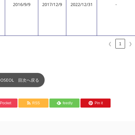
E
2016/9/9
2017/12/9
2022/12/31
-
❮
1
❯
o EOSEOL 目次へ戻る
Pocket
RSS
feedly
Pin it