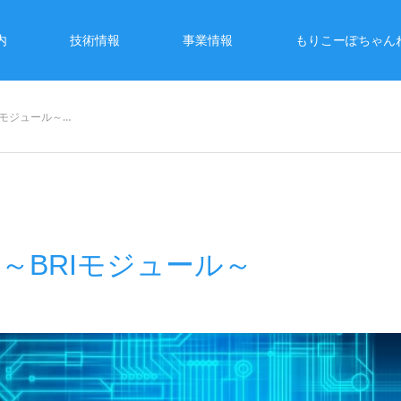
内
技術情報
事業情報
もりこーぽちゃん
BRIモジュール～…
情報 ～BRIモジュール～