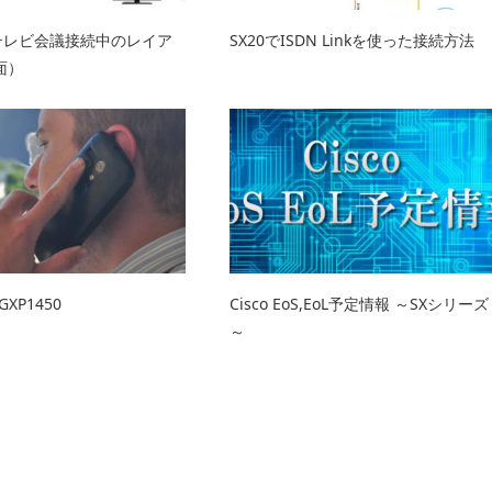
】テレビ会議接続中のレイア
SX20でISDN Linkを使った接続方法
面）
XP1450
Cisco EoS,EoL予定情報 ～SXシリーズ
～