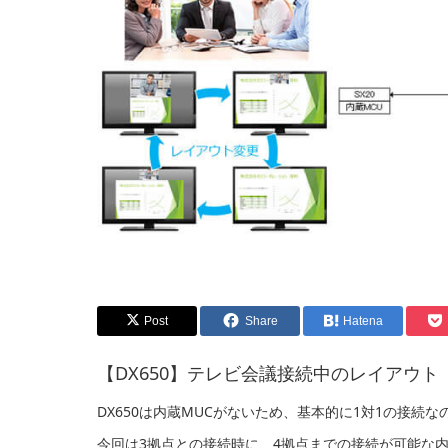
Post
Share
Hatena
【DX650】テレビ会議接続中のレイアウト
DX650は内蔵MUCがないため、基本的に1対1の接
今回は3拠点との接続時に、4拠点までの接続が可能な内臓