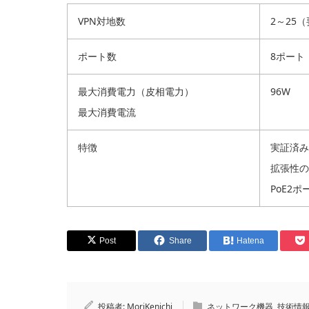
VPN対地数
2～25
ポート数
8ポート（
最大消費電力（皮相電力）
96W
最大消費電流
特徴
実証済み
拡張性の
PoE2
Post
Share
Hatena
投稿者:
MoriKenichi
ネットワーク機器
,
技術情