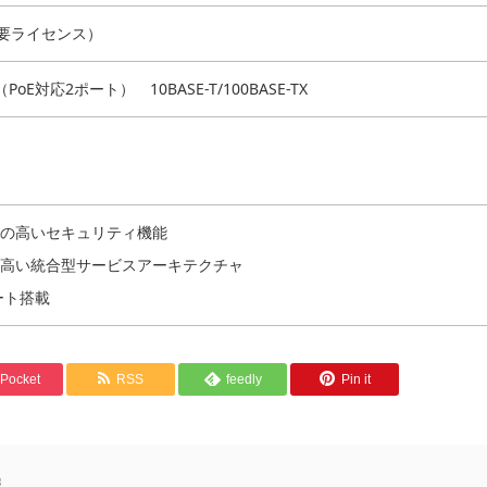
（要ライセンス）
PoE対応2ポート） 10BASE-T/100BASE-TX
の高いセキュリティ機能
高い統合型サービスアーキテクチャ
ポート搭載
Pocket
RSS
feedly
Pin it
報