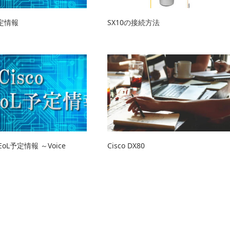
予定情報
SX10の接続方法
S,EoL予定情報 ～Voice
Cisco DX80
～