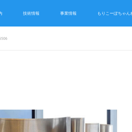
内
技術情報
事業情報
もりこーぽちゃん
5506