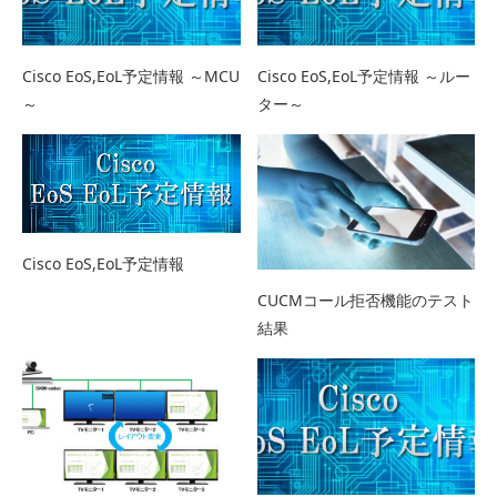
Cisco EoS,EoL予定情報 ～MCU
Cisco EoS,EoL予定情報 ～ルー
～
ター～
Cisco EoS,EoL予定情報
CUCMコール拒否機能のテスト
結果