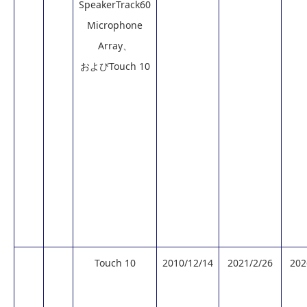
SpeakerTrack60
Microphone
Array、
およびTouch 10
Touch 10
2010/12/14
2021/2/26
202