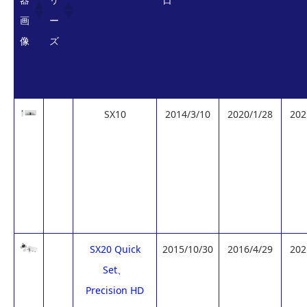
画
ー
像
ズ
SX10
2014/3/10
2020/1/28
202
SX20 Quick
2015/10/30
2016/4/29
202
Set、
Precision HD