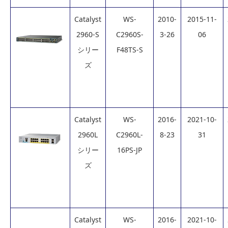
Catalyst
WS-
2010-
2015-11-
2960-S
C2960S-
3-26
06
シリー
F48TS-S
ズ
Catalyst
WS-
2016-
2021-10-
2960L
C2960L-
8-23
31
シリー
16PS-JP
ズ
Catalyst
WS-
2016-
2021-10-