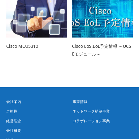
Cisco MCU5310
Cisco EoS,EoL予定情報 ～UCS
Eモジュール～
会社案内
事業情報
ご挨拶
ネットワーク構築事業
経営理念
コラボレーション事業
会社概要