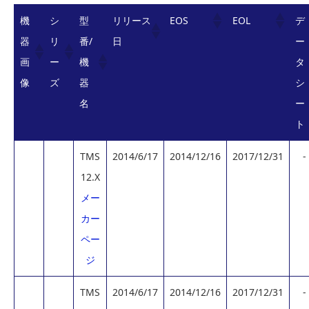
機
シ
型
リリース
EOS
EOL
デ
器
リ
番/
日
ー
画
ー
機
タ
像
ズ
器
シ
名
ー
ト
TMS
2014/6/17
2014/12/16
2017/12/31
-
12.X
メー
カー
ペー
ジ
TMS
2014/6/17
2014/12/16
2017/12/31
-